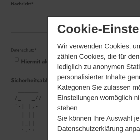
Nachricht*
Cookie-Einste
Wir verwenden Cookies, um
Datenschutz*
zählen Cookies, die für den
Hiermit akzeptiere ich die
Datenschutzerklär
lediglich zu anonymen Stat
personalisierter Inhalte ge
Sicherheitsabfrage
Kategorien Sie zulassen mö
  ______    ______    ______     ___  
refresh
Einstellungen womöglich nic
 /_   _//  /_   _//  /_   _//   / _ \\
 `-| |,-    -| ||-     | ||    / //\ \
stehen.
   | ||     _| ||_    _| ||   |  ___  
Sie können Ihre Auswahl je
   |_||    /_____//  /__//    |_||  |_
Datenschutzerklärung anpa
   `-`'    `-----`   `--`     `-`   `-